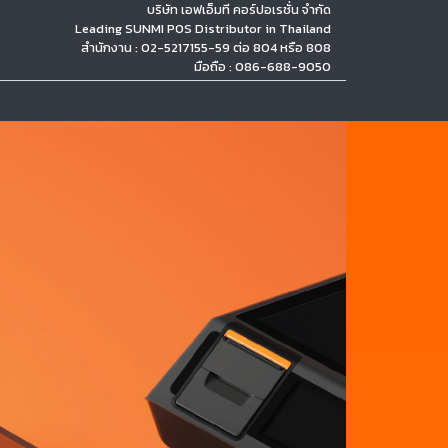
บริษัท เอฟเอ็มที คอร์ปอเรชั่น จำกัด
Leading SUNMI POS Distributor in Thailand
สำนักงาน : 02-5217155-59 ต่อ 804 หรือ 808
มือถือ : 086-688-9050